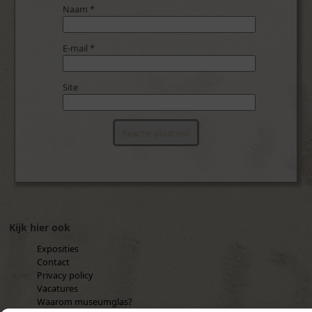
Naam
*
E-mail
*
Site
Kijk hier ook
Exposities
Contact
Privacy policy
Vacatures
Waarom museumglas?