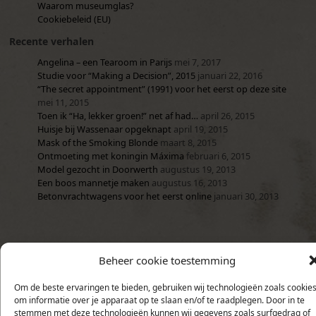
Waarom museumglas?
Cookiebeleid (EU)
Recente verhalen
Angelina – een Tearoom in Parijs
mei 7, 2017
Studie voor “Making a Decision”, 2015
januari 22, 2016
“The secret appointment” (1991) voor het eerst op deze site
mei 11, 2015
Toen ik “Ha, lekker groen!” net af had…
april 26, 2015
Huisje bij Wassenaar opgeknapt
april 19, 2015
Mask of the Smoking Blonde
maart 8, 2015
Ontmoeting met koningin Máxima
februari 6, 2015
Model gezocht in Doorwerth
augustus 19, 2013
Een boos mannetje maken
augustus 16, 2013
Betonvrachtwagens voor het eerst online
januari 30, 2013
Beheer cookie toestemming
Om de beste ervaringen te bieden, gebruiken wij technologieën zoals cookie
om informatie over je apparaat op te slaan en/of te raadplegen. Door in te
stemmen met deze technologieën kunnen wij gegevens zoals surfgedrag of