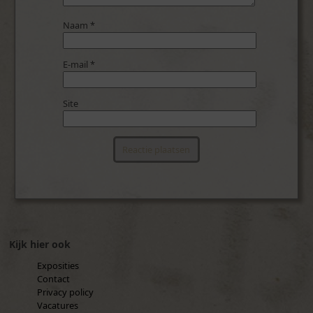
Naam
*
E-mail
*
Site
Kijk hier ook
Exposities
Contact
Privacy policy
Vacatures