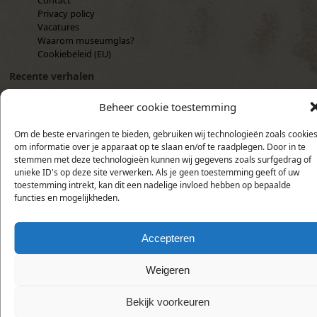
Contact
Privacy policy
Vacatures
Waarom museumglas?
Cookiebeleid (EU)
Recente verhalen
Angelina – een Tearoom in Parijs
mei 7, 2017
Beheer cookie toestemming
Studie voor “Making a Decision”, 2015
januari 22, 2016
“The secret appointment” (1991) voor het eerst op deze site
Om de beste ervaringen te bieden, gebruiken wij technologieën zoals cookie
mei 11, 2015
om informatie over je apparaat op te slaan en/of te raadplegen. Door in te
Toen ik “Ha, lekker groen!” net af had…
april 26, 2015
stemmen met deze technologieën kunnen wij gegevens zoals surfgedrag of
Huisje bij Wassenaar opgeknapt
april 19, 2015
unieke ID's op deze site verwerken. Als je geen toestemming geeft of uw
Mask of the Smoking Blonde
maart 8, 2015
toestemming intrekt, kan dit een nadelige invloed hebben op bepaalde
Ontmoeting met koningin Máxima
februari 6, 2015
functies en mogelijkheden.
Model gezocht in Doorwerth
augustus 19, 2013
Een boos mannetje maken
augustus 16, 2013
Betonvrachtwagens voor het eerst online
januari 30, 2013
Accepteren
Weigeren
Bekijk voorkeuren