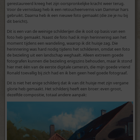
gerestaureerd kreeg het zijn oorspronkelijke kracht weer terug.
Voor de vernislaag heb ik een retoucheervernis van Dammar hars
gebruikt. Daarna heb ik een nieuwe foto gemaakt (die zie je nu bij
dit bericht).
Dit is een van de weinige schilderijen die ik ooit op basis van een
foto heb gemaakt. Naast de foto had ik mijn herinnering aan het
moment tijdens een wandeling, waarop ik dit huisje zag. Die
herinnering was hard nodig tijdens het schilderen, omdat een foto
de bezieling uit een landschap weghaalt. Alleen extreem goede
fotografen kunnen die bezieling enigszins behouden, maar ik stond
hier met één van de eerste digitale camera’s, die mijn goede vriend
Ronald toevallig bij zich had en ik ben geen heel goede fotograaf.
Dit is niet het enige schilderij dat ik van dit huisje met zijn vergane
glorie heb gemaakt. Het schilderij heeft een broer: even groot,
dezelfde compositie, totaal andere aanpak: