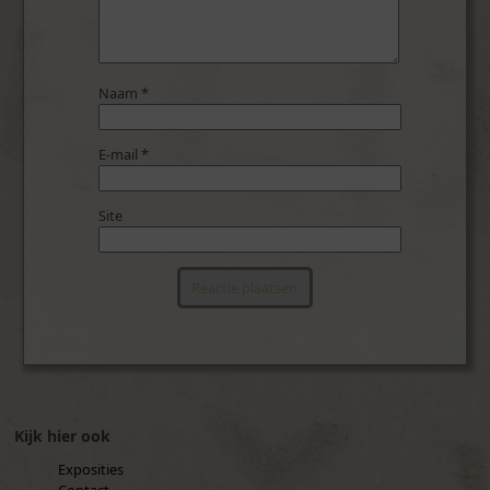
Naam
*
E-mail
*
Site
Kijk hier ook
Exposities