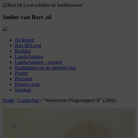
Atelier
van
Bart
.nl
Nu kopen
Bart McLeod
Beelden
Landschappen
Landschappen – aquarel
Karikaturen op de samenleving
Portret
Bloemen
Hopper serie
Interieur
Home
/
Landschap
/ “Watertoren (Wageningen) II” (2006)