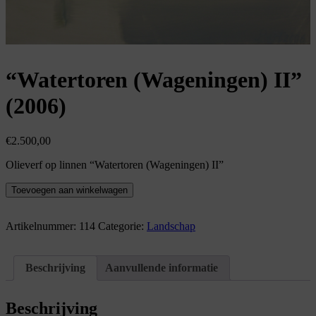
“Watertoren (Wageningen) II”
(2006)
€
2.500,00
Olieverf op linnen “Watertoren (Wageningen) II”
"Watertoren
Toevoegen aan winkelwagen
(Wageningen)
II"
(2006)
Artikelnummer:
114
Categorie:
Landschap
aantal
Beschrijving
Aanvullende informatie
Beschrijving