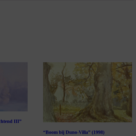
chtend III”
“Boom bij Duno-Villa” (1998)