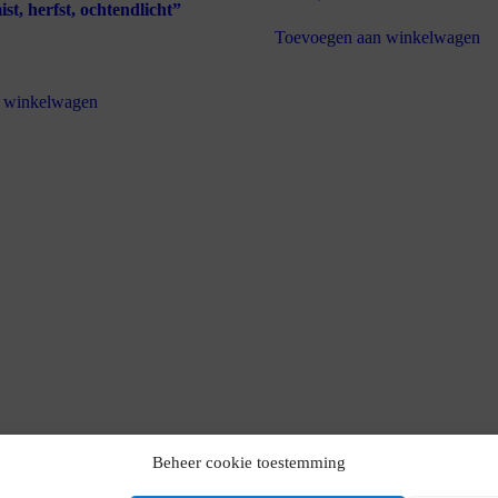
ist, herfst, ochtendlicht”
Toevoegen aan winkelwagen
 winkelwagen
Beheer cookie toestemming
ite
mei 11, 2015