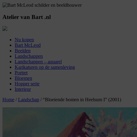
Atelier
van
Bart
.nl
Nu kopen
Bart McLeod
Beelden
Landschappen
Landschappen – aquarel
Karikaturen op de samenleving
Portret
Bloemen
Hopper serie
Interieur
Home
/
Landschap
/ “Bloeiende bomen in Heelsum I” (2001)