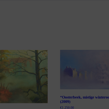
“Oosterbeek, mistige wintero
(2009)
€
1.250,00