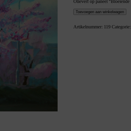
Olieverf op paneel “Bloeiende
"Bloeiende
Toevoegen aan winkelwagen
bomen
in
Heelsum
Artikelnummer:
119
Categorie
I"
(2001)
aantal