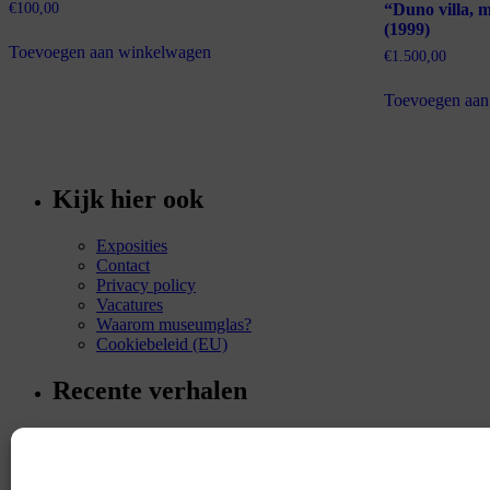
€
100,00
“Duno villa, m
(1999)
Toevoegen aan winkelwagen
€
1.500,00
Toevoegen aan
Kijk hier ook
Exposities
Contact
Privacy policy
Vacatures
Waarom museumglas?
Cookiebeleid (EU)
Recente verhalen
Angelina – een Tearoom in Parijs
mei 7, 2017
Studie voor “Making a Decision”, 2015
januari 22, 2016
“The secret appointment” (1991) voor het eerst op deze s