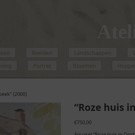
Atel
Leod
Beelden
Landschappen
eving
Portret
Bloemen
Hopper
beek” (2000)
“Roze huis i
€
750,00
Aquarel “Roze huis in Oos