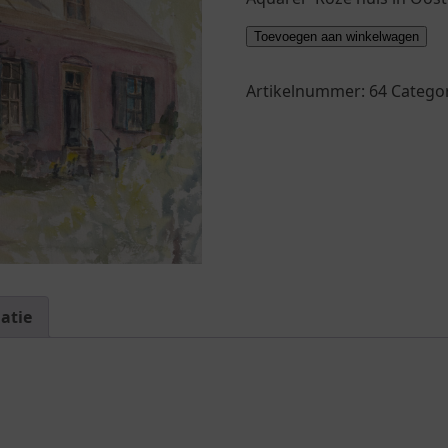
"Roze
Toevoegen aan winkelwagen
huis
in
Artikelnummer:
64
Catego
Oosterbeek"
(2000)
aantal
atie