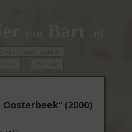
ier
Bart
van
.nl
Landschappen – aquarel
 serie
Interieur
n Oosterbeek” (2000)
terbeek”