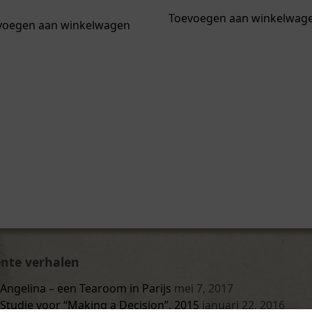
Toevoegen aan winkelwag
voegen aan winkelwagen
nte verhalen
Angelina – een Tearoom in Parijs
mei 7, 2017
Studie voor “Making a Decision”, 2015
januari 22, 2016