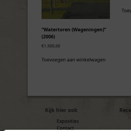
Toe
“Watertoren (Wageningen)”
(2006)
€
1.500,00
Toevoegen aan winkelwagen
Kijk hier ook
Rece
Exposities
Contact