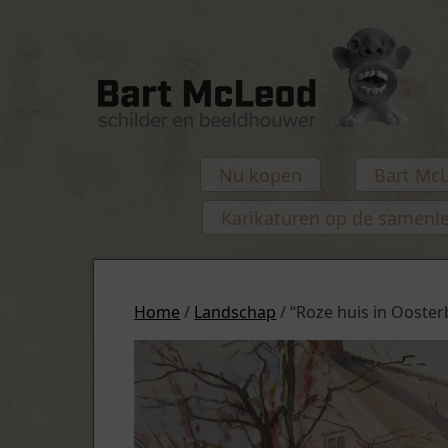
Nu kopen
Bart Mc
Karikaturen op de samenl
Home
/
Landschap
/ “Roze huis in Ooster