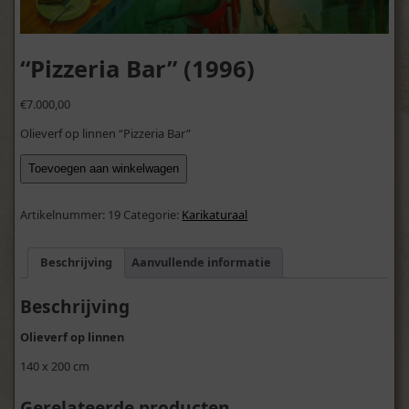
“Pizzeria Bar” (1996)
€
7.000,00
Olieverf op linnen “Pizzeria Bar”
"Pizzeria
Toevoegen aan winkelwagen
Bar"
(1996)
aantal
Artikelnummer:
19
Categorie:
Karikaturaal
Beschrijving
Aanvullende informatie
Beschrijving
Olieverf op linnen
140 x 200 cm
Gerelateerde producten