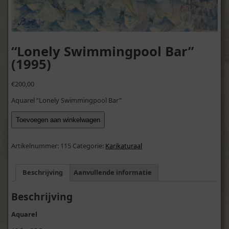
“Lonely Swimmingpool Bar”
(1995)
€
200,00
Aquarel “Lonely Swimmingpool Bar”
"Lonely
Toevoegen aan winkelwagen
Swimmingpool
Bar"
(1995)
Artikelnummer:
115
Categorie:
Karikaturaal
aantal
Beschrijving
Aanvullende informatie
Beschrijving
Aquarel