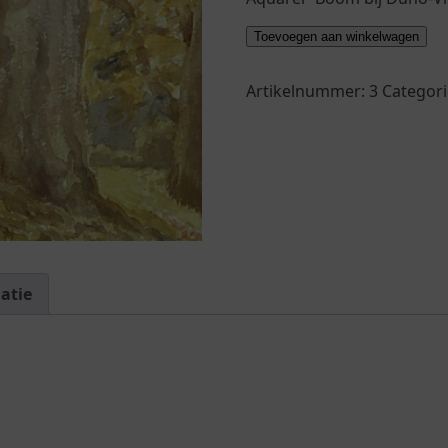
"Boom
Toevoegen aan winkelwagen
bij
Duno-
Artikelnummer:
3
Categori
Villa"
(1998)
aantal
atie