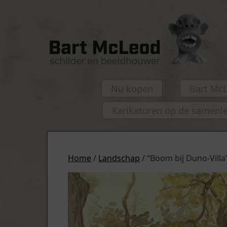
Nu kopen
Bart Mc
Karikaturen op de samenl
Home
/
Landschap
/ “Boom bij Duno-Villa