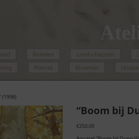
Atel
Leod
Beelden
Landschappen
eving
Portret
Bloemen
Hopper
” (1998)
“Boom bij Du
€
250,00
Aquarel “Boom bij Duno-Vil