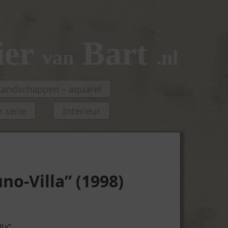
ier
Bart
van
.nl
Landschappen – aquarel
 serie
Interieur
no-Villa” (1998)
la”