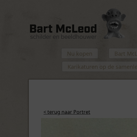
Nu kopen
Bart Mc
Karikaturen op de samenl
< terug naar Portret