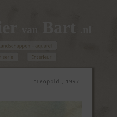
ier
Bart
van
.nl
Landschappen – aquarel
 serie
Interieur
"Leopold", 1997