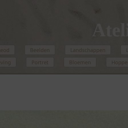
Atel
Leod
Beelden
Landschappen
eving
Portret
Bloemen
Hopper