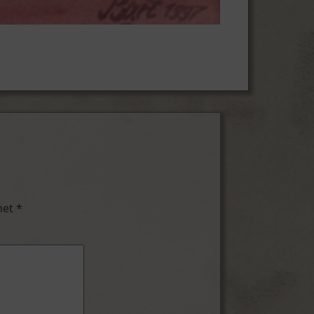
met
*