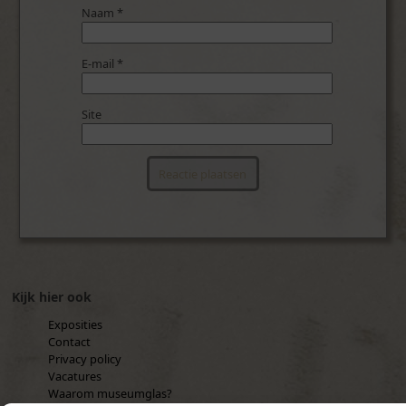
Naam
*
E-mail
*
Site
Kijk hier ook
Exposities
Contact
Privacy policy
Vacatures
Waarom museumglas?