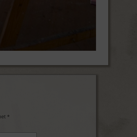
met
*