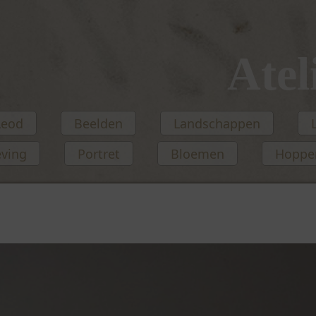
Atel
Leod
Beelden
Landschappen
eving
Portret
Bloemen
Hopper