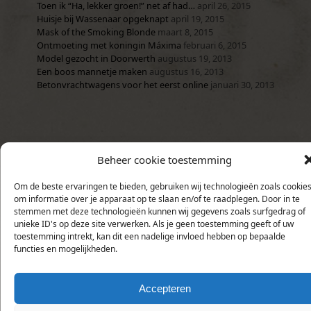
Toen ik “Ha, lekker groen!” net af had…
april 26, 2015
Huisje bij Wassenaar opgeknapt
april 19, 2015
Mask of the Smoking Blonde
maart 8, 2015
Ontmoeting met koningin Máxima
februari 6, 2015
Model gezocht in Doorwerth
augustus 19, 2013
Een boos mannetje maken
augustus 16, 2013
Betonvrachtwagens voor het eerst online
januari 30, 2013
Beheer cookie toestemming
Om de beste ervaringen te bieden, gebruiken wij technologieën zoals cookie
om informatie over je apparaat op te slaan en/of te raadplegen. Door in te
stemmen met deze technologieën kunnen wij gegevens zoals surfgedrag of
unieke ID's op deze site verwerken. Als je geen toestemming geeft of uw
toestemming intrekt, kan dit een nadelige invloed hebben op bepaalde
functies en mogelijkheden.
Accepteren