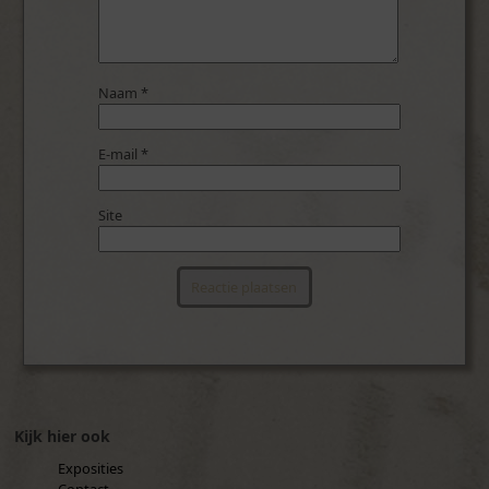
Naam
*
E-mail
*
Site
Kijk hier ook
Exposities