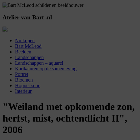
Atelier
van
Bart
.nl
Nu kopen
Bart McLeod
Beelden
Landschappen
Landschappen – aquarel
Karikaturen op de samenleving
Portret
Bloemen
Hopper serie
Interieur
"Weiland met opkomende zon,
herfst, mist, ochtendlicht II",
2006