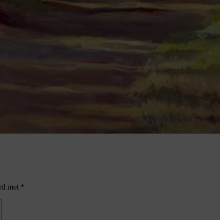
erd met
*