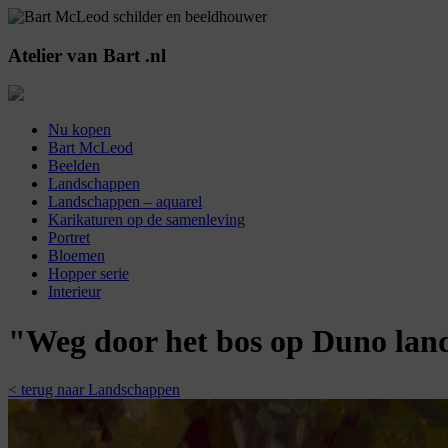
Atelier
van
Bart
.nl
Nu kopen
Bart McLeod
Beelden
Landschappen
Landschappen – aquarel
Karikaturen op de samenleving
Portret
Bloemen
Hopper serie
Interieur
"Weg door het bos op Duno land
< terug naar Landschappen