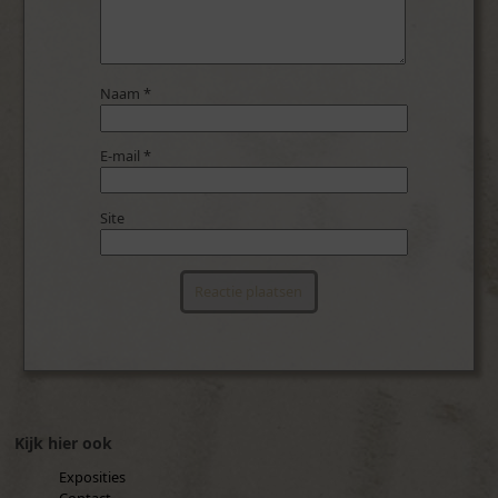
Naam
*
E-mail
*
Site
Kijk hier ook
Exposities
Contact