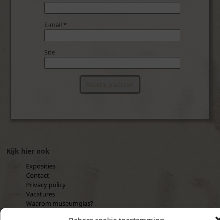
E-mail
*
Site
Kijk hier ook
Exposities
Contact
Privacy policy
Vacatures
Waarom museumglas?
Cookiebeleid (EU)
Beheer cookie toestemming