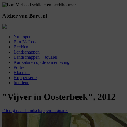
Atelier
van
Bart
.nl
Nu kopen
Bart McLeod
Beelden
Landschappen
Landschappen – aquarel
Karikaturen op de samenleving
Portret
Bloemen
Hopper serie
Interieur
"Vijver in Oosterbeek", 2012
< terug naar Landschappen - aquarel