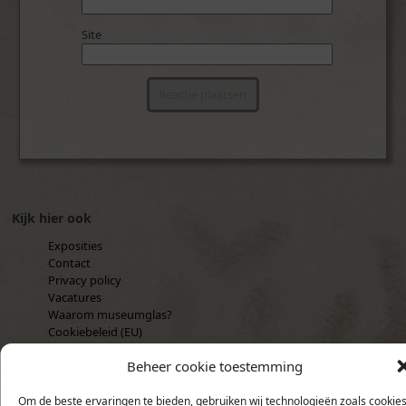
Site
Kijk hier ook
Exposities
Contact
Privacy policy
Vacatures
Waarom museumglas?
Cookiebeleid (EU)
Recente verhalen
Beheer cookie toestemming
Angelina – een Tearoom in Parijs
mei 7, 2017
Om de beste ervaringen te bieden, gebruiken wij technologieën zoals cookie
Studie voor “Making a Decision”, 2015
januari 22, 2016