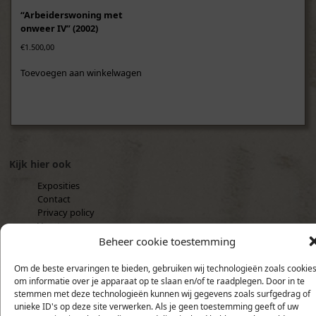
“Arbeiderswoning met
onweer IV” (2002)
€
1.500,00
Toevoegen aan winkelwagen
Kijk hier ook
Exposities
Contact
Privacy policy
Vacatures
Waarom museumglas?
Beheer cookie toestemming
Cookiebeleid (EU)
Om de beste ervaringen te bieden, gebruiken wij technologieën zoals cookie
Recente verhalen
om informatie over je apparaat op te slaan en/of te raadplegen. Door in te
stemmen met deze technologieën kunnen wij gegevens zoals surfgedrag of
Angelina – een Tearoom in Parijs
mei 7, 2017
unieke ID's op deze site verwerken. Als je geen toestemming geeft of uw
Studie voor “Making a Decision”, 2015
januari 22, 2016