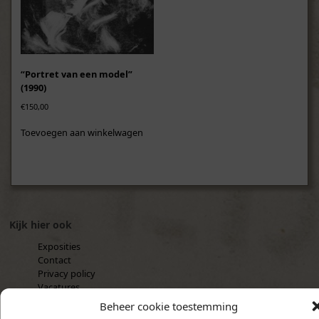
“Portret van een model”
(1990)
€
150,00
Toevoegen aan winkelwagen
Kijk hier ook
Exposities
Contact
Privacy policy
Vacatures
Waarom museumglas?
Beheer cookie toestemming
Cookiebeleid (EU)