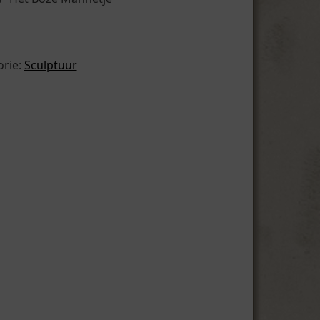
orie:
Sculptuur