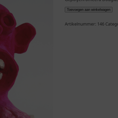
"Het
Toevoegen aan winkelwagen
Boze
Mannetje"
Artikelnummer:
146
Categ
(2013)
aantal