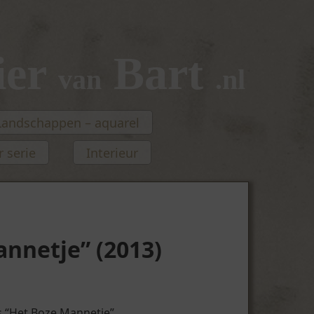
ier
Bart
van
.nl
Landschappen – aquarel
 serie
Interieur
nnetje” (2013)
 “Het Boze Mannetje”