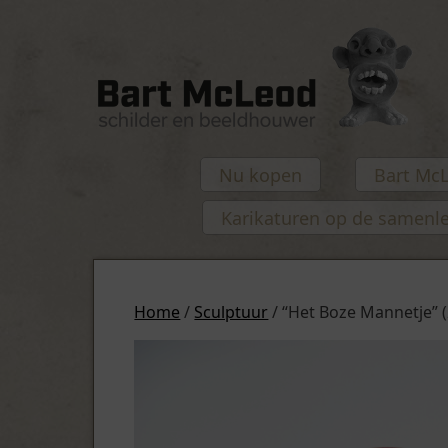
Nu kopen
Bart Mc
Karikaturen op de samenl
Home
/
Sculptuur
/ “Het Boze Mannetje” 