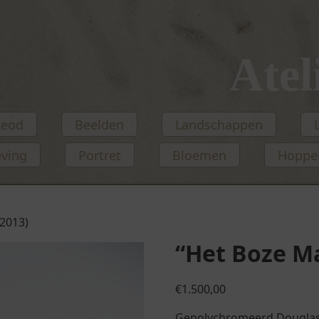
Atel
Leod
Beelden
Landschappen
eving
Portret
Bloemen
Hopper
(2013)
“Het Boze Ma
€
1.500,00
Gepolychromeerd Douglas