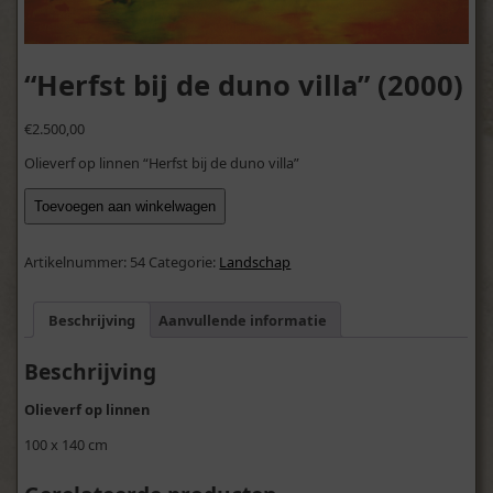
“Herfst bij de duno villa” (2000)
€
2.500,00
Olieverf op linnen “Herfst bij de duno villa”
"Herfst
Toevoegen aan winkelwagen
bij
de
duno
Artikelnummer:
54
Categorie:
Landschap
villa"
(2000)
Beschrijving
Aanvullende informatie
aantal
Beschrijving
Olieverf op linnen
100 x 140 cm