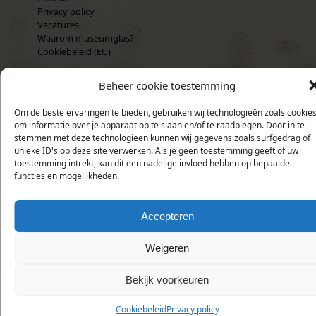
Privacy policy
Vacatures
Waarom museumglas?
Cookiebeleid (EU)
Recente verhalen
Beheer cookie toestemming
Angelina – een Tearoom in Parijs
mei 7, 2017
Studie voor “Making a Decision”, 2015
januari 22, 2016
Om de beste ervaringen te bieden, gebruiken wij technologieën zoals cookie
“The secret appointment” (1991) voor het eerst op deze site
om informatie over je apparaat op te slaan en/of te raadplegen. Door in te
mei 11, 2015
stemmen met deze technologieën kunnen wij gegevens zoals surfgedrag of
Toen ik “Ha, lekker groen!” net af had…
april 26, 2015
unieke ID's op deze site verwerken. Als je geen toestemming geeft of uw
Huisje bij Wassenaar opgeknapt
april 19, 2015
toestemming intrekt, kan dit een nadelige invloed hebben op bepaalde
Mask of the Smoking Blonde
maart 8, 2015
functies en mogelijkheden.
Ontmoeting met koningin Máxima
februari 6, 2015
Model gezocht in Doorwerth
augustus 19, 2013
Een boos mannetje maken
augustus 16, 2013
Accepteren
Betonvrachtwagens voor het eerst online
januari 30, 2013
Weigeren
Bekijk voorkeuren
Cookiebeleid
Privacy policy