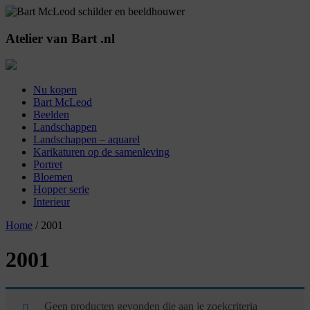
Atelier
van
Bart
.nl
Nu kopen
Bart McLeod
Beelden
Landschappen
Landschappen – aquarel
Karikaturen op de samenleving
Portret
Bloemen
Hopper serie
Interieur
Home
/ 2001
2001
Geen producten gevonden die aan je zoekcriteria