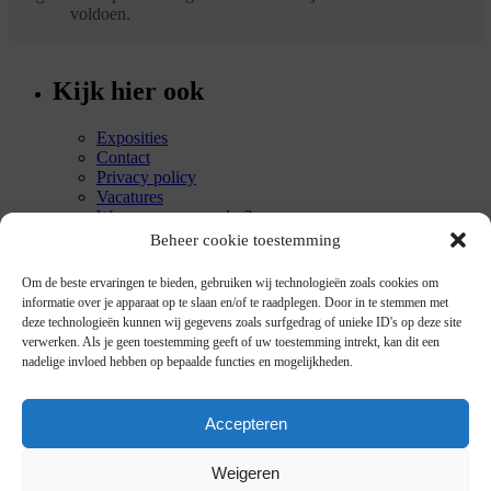
voldoen.
Kijk hier ook
Exposities
Contact
Privacy policy
Vacatures
Waarom museumglas?
Cookiebeleid (EU)
Beheer cookie toestemming
Recente verhalen
Om de beste ervaringen te bieden, gebruiken wij technologieën zoals cookies om
informatie over je apparaat op te slaan en/of te raadplegen. Door in te stemmen met
deze technologieën kunnen wij gegevens zoals surfgedrag of unieke ID's op deze site
Angelina – een Tearoom in Parijs
mei 7, 2017
verwerken. Als je geen toestemming geeft of uw toestemming intrekt, kan dit een
Studie voor “Making a Decision”, 2015
januari 22,
nadelige invloed hebben op bepaalde functies en mogelijkheden.
2016
“The secret appointment” (1991) voor het eerst op deze
site
mei 11, 2015
Accepteren
Toen ik “Ha, lekker groen!” net af had…
april 26, 2015
Huisje bij Wassenaar opgeknapt
april 19, 2015
Mask of the Smoking Blonde
maart 8, 2015
Weigeren
Ontmoeting met koningin Máxima
februari 6, 2015