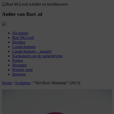
Atelier
van
Bart
.nl
Nu kopen
Bart McLeod
Beelden
Landschappen
Landschappen – aquarel
Karikaturen op de samenleving
Portret
Bloemen
Hopper serie
Interieur
Home
/
Sculptuur
/ “Het Boze Mannetje” (2013)