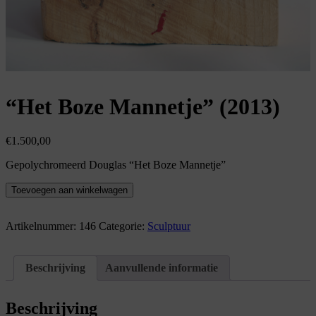
“Het Boze Mannetje” (2013)
€
1.500,00
Gepolychromeerd Douglas “Het Boze Mannetje”
"Het
Toevoegen aan winkelwagen
Boze
Mannetje"
(2013)
Artikelnummer:
146
Categorie:
Sculptuur
aantal
Beschrijving
Aanvullende informatie
Beschrijving