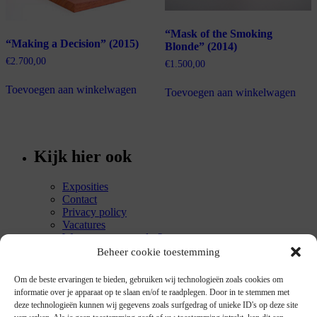
“Mask of the Smoking
“Making a Decision” (2015)
Blonde” (2014)
€
2.700,00
€
1.500,00
Toevoegen aan winkelwagen
Toevoegen aan winkelwagen
Kijk hier ook
Exposities
Contact
Privacy policy
Vacatures
Waarom museumglas?
Cookiebeleid (EU)
Beheer cookie toestemming
Recente verhalen
Om de beste ervaringen te bieden, gebruiken wij technologieën zoals cookies om
informatie over je apparaat op te slaan en/of te raadplegen. Door in te stemmen met
deze technologieën kunnen wij gegevens zoals surfgedrag of unieke ID's op deze site
Angelina – een Tearoom in Parijs
mei 7, 2017